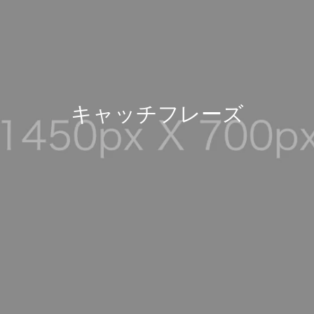
キ
ャ
ッ
チ
フ
レ
ー
ズ