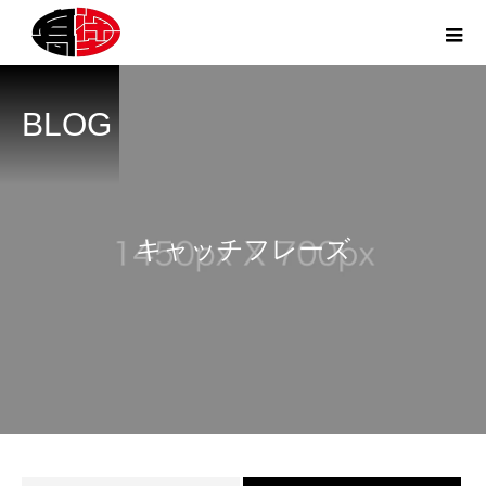
BLOG
キ
ャ
ッ
チ
フ
レ
ー
ズ